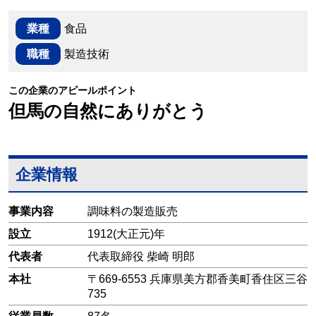
業種
食品
職種
製造技術
この企業のアピールポイント
但馬の自然にありがとう
企業情報
事業内容
調味料の製造販売
設立
1912(大正元)年
代表者
代表取締役 柴崎 明郎
本社
〒669-6553 兵庫県美方郡香美町香住区三谷
735