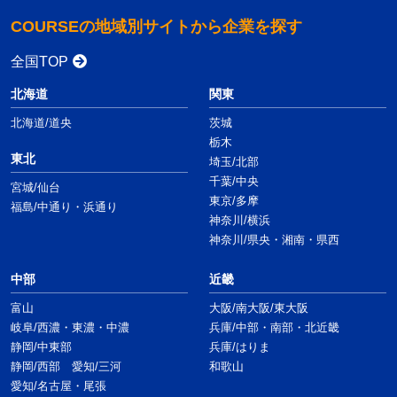
COURSEの地域別サイトから企業を探す
全国TOP
北海道
関東
北海道/道央
茨城
栃木
東北
埼玉/北部
千葉/中央
宮城/仙台
東京/多摩
福島/中通り・浜通り
神奈川/横浜
神奈川/県央・湘南・県西
中部
近畿
富山
大阪/南大阪/東大阪
岐阜/西濃・東濃・中濃
兵庫/中部・南部・北近畿
静岡/中東部
兵庫/はりま
静岡/西部 愛知/三河
和歌山
愛知/名古屋・尾張