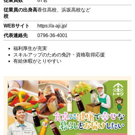
従業員数
87名
従業員の出身高
香住高校、浜坂高校など
校
WEBサイト
https://a-aji.jp/
代表連絡先
0796-36-4001
福利厚生が充実
スキルアップのための免許・資格取得応援
有給休暇がとりやすい