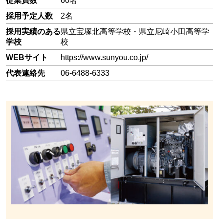
従業員数
60名
採用予定人数
2名
採用実績のある
県立宝塚北高等学校・県立尼崎小田高等学
学校
校
WEBサイト
https://www.sunyou.co.jp/
代表連絡先
06-6488-6333