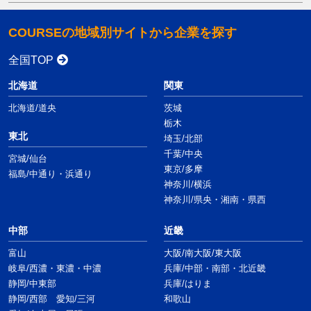
COURSEの地域別サイトから企業を探す
全国TOP
北海道
関東
北海道/道央
茨城
栃木
東北
埼玉/北部
千葉/中央
宮城/仙台
東京/多摩
福島/中通り・浜通り
神奈川/横浜
神奈川/県央・湘南・県西
中部
近畿
富山
大阪/南大阪/東大阪
岐阜/西濃・東濃・中濃
兵庫/中部・南部・北近畿
静岡/中東部
兵庫/はりま
静岡/西部 愛知/三河
和歌山