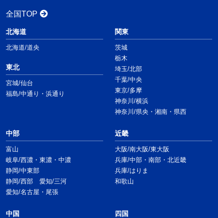
全国TOP
北海道
関東
北海道/道央
茨城
栃木
東北
埼玉/北部
千葉/中央
宮城/仙台
東京/多摩
福島/中通り・浜通り
神奈川/横浜
神奈川/県央・湘南・県西
中部
近畿
富山
大阪/南大阪/東大阪
岐阜/西濃・東濃・中濃
兵庫/中部・南部・北近畿
静岡/中東部
兵庫/はりま
静岡/西部 愛知/三河
和歌山
愛知/名古屋・尾張
中国
四国