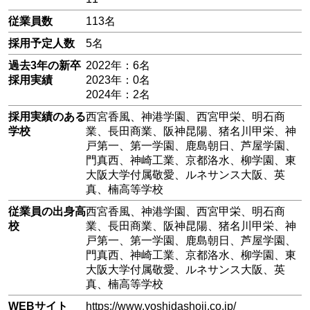
従業員数
113名
採用予定人数
5名
過去3年の新卒
2022年：6名
採用実績
2023年：0名
2024年：2名
採用実績のある
西宮香風、神港学園、西宮甲栄、明石商
学校
業、長田商業、阪神昆陽、猪名川甲栄、神
戸第一、第一学園、鹿島朝日、芦屋学園、
門真西、神崎工業、京都洛水、柳学園、東
大阪大学付属敬愛、ルネサンス大阪、英
真、楠高等学校
従業員の出身高
西宮香風、神港学園、西宮甲栄、明石商
校
業、長田商業、阪神昆陽、猪名川甲栄、神
戸第一、第一学園、鹿島朝日、芦屋学園、
門真西、神崎工業、京都洛水、柳学園、東
大阪大学付属敬愛、ルネサンス大阪、英
真、楠高等学校
WEBサイト
https://www.yoshidashoji.co.jp/