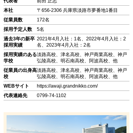
代表者
前田 正志
本社
〒656-2306 兵庫県淡路市夢番地1番目
従業員数
172名
採用予定人数
5名
過去3年の新卒
2021年4月入社：1名、2022年4月入社：2
採用実績
名、2023年4月入社：2名
採用実績のある
淡路高校、津名高校、神戸商業高校、神戸
学校
弘陵高校、明石南高校、阿波高校、他
従業員の出身高
淡路高校、津名高校、神戸商業高校、神戸
校
弘陵高校、明石南高校、阿波高校、他
WEBサイト
https://awaji.grandnikko.com/
代表連絡先
0799-74-1102