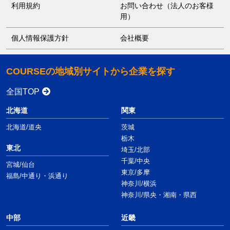
利用規約
お問い合わせ（法人のお客様
用）
個人情報保護方針
会社概要
COURSEの地域別サイトから企業を探す
全国TOP
北海道
関東
北海道/道央
茨城
栃木
東北
埼玉/北部
千葉/中央
宮城/仙台
東京/多摩
福島/中通り・浜通り
神奈川/横浜
神奈川/県央・湘南・県西
中部
近畿