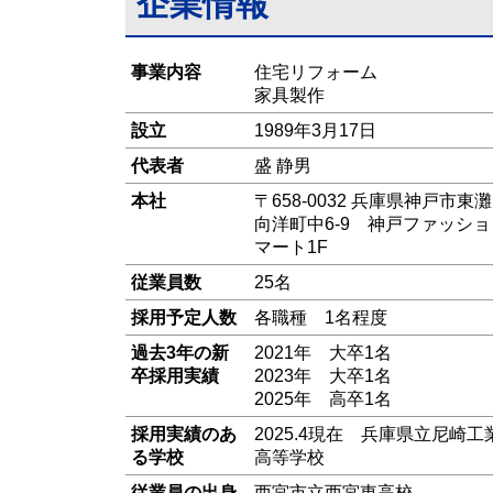
企業情報
事業内容
住宅リフォーム
家具製作
設立
1989年3月17日
代表者
盛 静男
本社
〒658-0032 兵庫県神戸市東
向洋町中6-9 神戸ファッショ
マート1F
従業員数
25名
採用予定人数
各職種 1名程度
過去3年の新
2021年 大卒1名
卒採用実績
2023年 大卒1名
2025年 高卒1名
採用実績のあ
2025.4現在 兵庫県立尼崎工
る学校
高等学校
従業員の出身
西宮市立西宮東高校