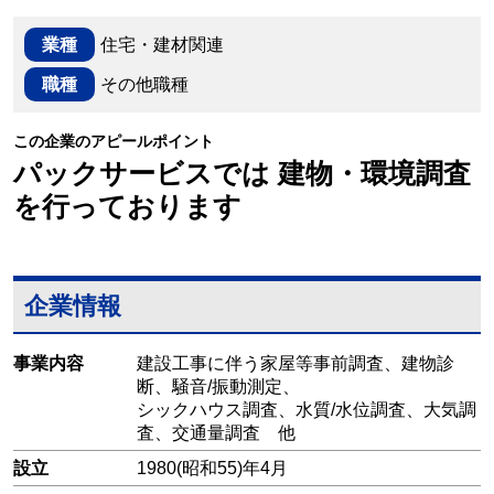
業種
住宅・建材関連
職種
その他職種
この企業のアピールポイント
パックサービスでは 建物・環境調査
を行っております
企業情報
事業内容
建設工事に伴う家屋等事前調査、建物診
断、騒音/振動測定、
シックハウス調査、水質/水位調査、大気調
査、交通量調査 他
設立
1980(昭和55)年4月