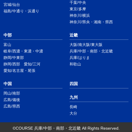
千葉/中央
宮城/仙台
東京/多摩
福島/中通り・浜通り
神奈川/横浜
神奈川/県央・湘南・県西
中部
近畿
富山
大阪/南大阪/東大阪
岐阜/西濃・東濃・中濃
兵庫/中部・南部・北近畿
静岡/中東部
兵庫/はりま
静岡/西部 愛知/三河
和歌山
愛知/名古屋・尾張
中国
四国
岡山/南部
九州
広島/備後
広島/県西
長崎
大分
©COURSE 兵庫/中部・南部・北近畿 All Rights Reserved.