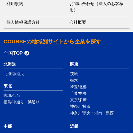
利用規約
お問い合わせ（法人のお客様
用）
個人情報保護方針
会社概要
COURSEの地域別サイトから企業を探す
全国TOP
北海道
関東
北海道/道央
茨城
栃木
東北
埼玉/北部
千葉/中央
宮城/仙台
東京/多摩
福島/中通り・浜通り
神奈川/横浜
神奈川/県央・湘南・県西
中部
近畿