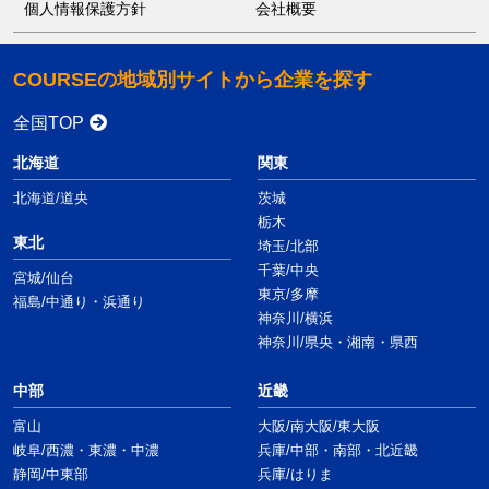
個人情報保護方針
会社概要
COURSEの地域別サイトから企業を探す
全国TOP
北海道
関東
北海道/道央
茨城
栃木
東北
埼玉/北部
千葉/中央
宮城/仙台
東京/多摩
福島/中通り・浜通り
神奈川/横浜
神奈川/県央・湘南・県西
中部
近畿
富山
大阪/南大阪/東大阪
岐阜/西濃・東濃・中濃
兵庫/中部・南部・北近畿
静岡/中東部
兵庫/はりま