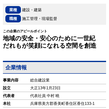
業種
建設・建築
職種
施工管理・現場監督
この企業のアピールポイント
地域の安全・安心のために一世紀
だれもが笑顔になれる空間を創造
企業情報
事業内容
総合建設業
設立
大正13年1月23日
代表者
代表社員 中村 曉
本社
兵庫県美方郡香美町香住区香住133-1