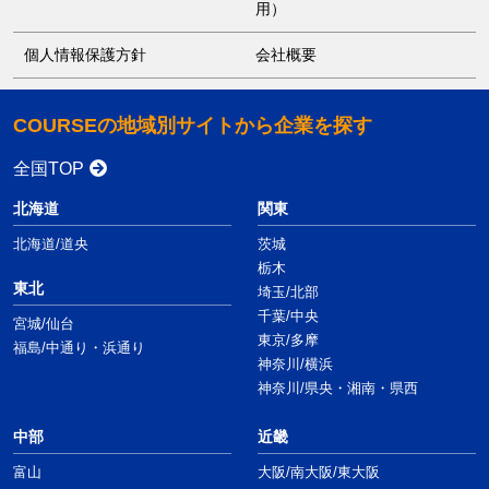
用）
個人情報保護方針
会社概要
COURSEの地域別サイトから企業を探す
全国TOP
北海道
関東
北海道/道央
茨城
栃木
東北
埼玉/北部
千葉/中央
宮城/仙台
東京/多摩
福島/中通り・浜通り
神奈川/横浜
神奈川/県央・湘南・県西
中部
近畿
富山
大阪/南大阪/東大阪