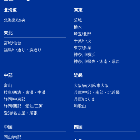
北海道
関東
北海道/道央
茨城
栃木
東北
埼玉/北部
千葉/中央
宮城/仙台
東京/多摩
福島/中通り・浜通り
神奈川/横浜
神奈川/県央・湘南・県西
中部
近畿
富山
大阪/南大阪/東大阪
岐阜/西濃・東濃・中濃
兵庫/中部・南部・北近畿
静岡/中東部
兵庫/はりま
静岡/西部 愛知/三河
和歌山
愛知/名古屋・尾張
中国
四国
岡山/南部