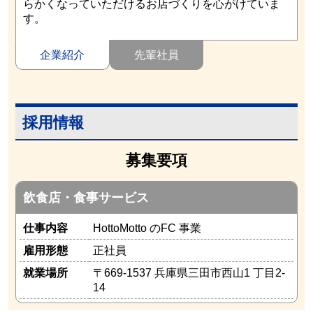
らかくなっていただけるお店づくりを心がけていま
す。
企業紹介
先輩社員
採用情報
募集要項
飲食店・食事サービス
仕事内容
HottoMotto のFC 事業
雇用形態
正社員
就業場所
〒669-1537 兵庫県三田市西山1 丁目2-
14