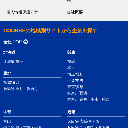
個人情報保護方針
会社概要
COURSEの地域別サイトから企業を探す
全国TOP
北海道
関東
北海道/道央
茨城
栃木
東北
埼玉/北部
千葉/中央
宮城/仙台
東京/多摩
福島/中通り・浜通り
神奈川/横浜
神奈川/県央・湘南・県西
中部
近畿
富山
大阪/南大阪/東大阪
岐阜/西濃・東濃・中濃
兵庫/中部・南部・北近畿