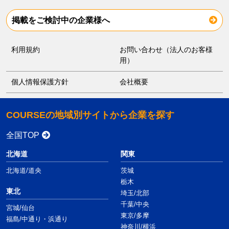
掲載をご検討中の企業様へ
利用規約
お問い合わせ（法人のお客様
用）
個人情報保護方針
会社概要
COURSEの地域別サイトから企業を探す
全国TOP
北海道
関東
北海道/道央
茨城
栃木
東北
埼玉/北部
千葉/中央
宮城/仙台
東京/多摩
福島/中通り・浜通り
神奈川/横浜